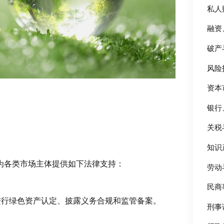
私人
融资
破产
风险
资本
银行
关税
知识
师为各类市场主体提供如下法律支持：
劳动
民商
进行绿色资产认定、披露义务合规和监管备案。
刑事