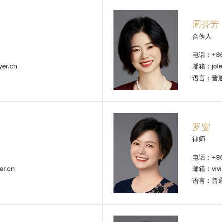
周芬芳
合伙人
电话：+86 
er.cn
邮箱：jole
语言：普
罗雯
律师
电话：+86 
r.cn
邮箱：vivia
语言：普