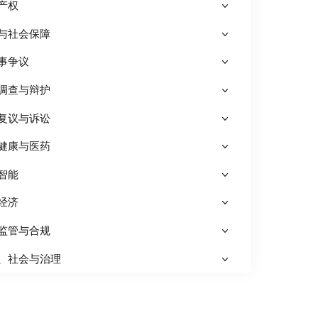
产权
与社会保障
事争议
调查与辩护
复议与诉讼
健康与医药
智能
经济
监管与合规
、社会与治理