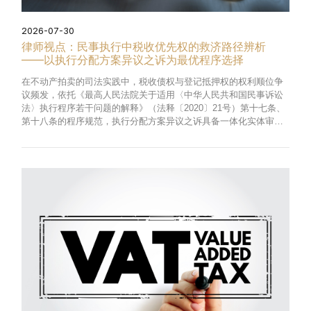
2026-07-30
律师视点：民事执行中税收优先权的救济路径辨析
——以执行分配方案异议之诉为最优程序选择
在不动产拍卖的司法实践中，税收债权与登记抵押权的权利顺位争
议频发，依托《最高人民法院关于适用〈中华人民共和国民事诉讼
法〉执行程序若干问题的解释》（法释〔2020〕21号）第十七条、
第十八条的程序规范，执行分配方案异议之诉具备一体化实体审理
机能，可在单一诉讼程序内整合债权时点比对、抵押权效力审查、
第三人善意认定、涤除行为价值评判等全部核心争议，有效消解传
统救济路径的制度短板。