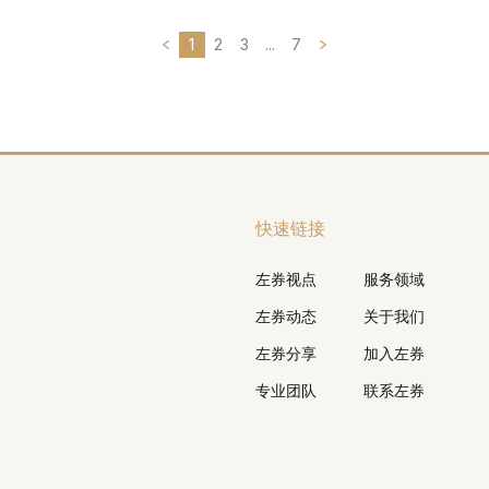
1
2
3
...
7
快速链接
左券视点
服务领域
左券动态
关于我们
左券分享
加入左券
专业团队
联系左券